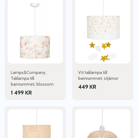
Lamps&Company,
Vit taklampa till
Taklampa till
barnrummet, stjärnor
barnrummet, blossom
449
KR
1 499
KR