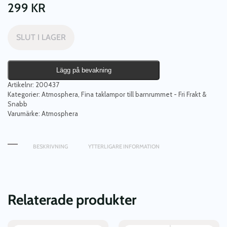
299
KR
SLUT I LAGER
Lägg på bevakning
Artikelnr:
200437
Kategorier:
Atmosphera
,
Fina taklampor till barnrummet - Fri Frakt &
Snabb
Varumärke:
Atmosphera
BESKRIVNING
YTTERLIGARE INFORMATION
Relaterade produkter