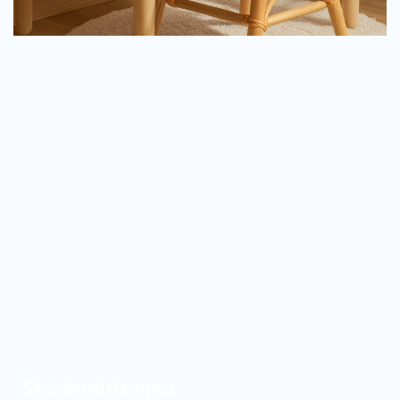
Skrivbordslampor