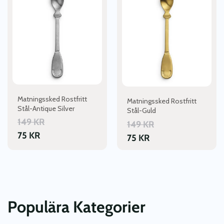
Matningssked Rostfritt
Matningssked Rostfritt
Stål-Antique Silver
Stål-Guld
149
KR
149
KR
75
KR
75
KR
Populära Kategorier