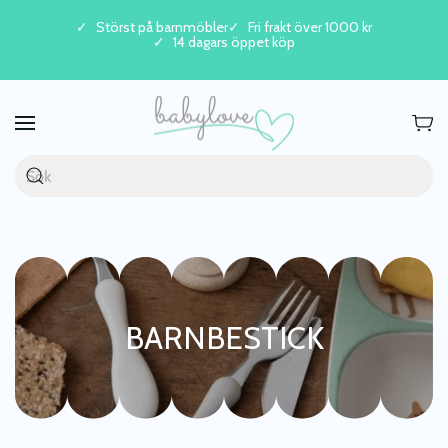
Störst på barnmöbler
Fri frakt över 1000 kr
14 dagars öppet köp
Skip to main content
BARNBESTICK