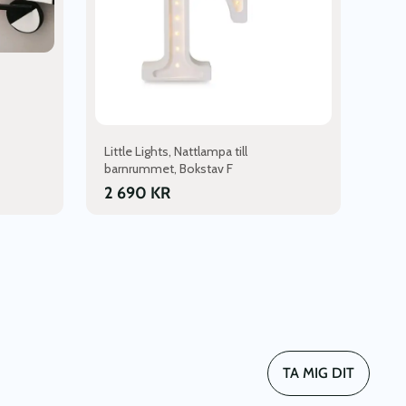
alternativen
kan
väljas
på
produktsidan
Little Lights, Nattlampa till
barnrummet, Bokstav F
2 690
KR
TA MIG DIT