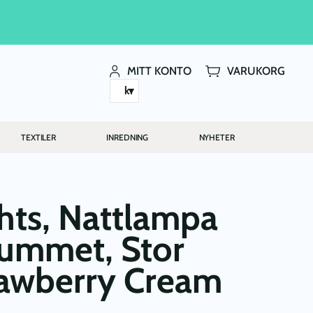
MITT KONTO
VARUKORG
kr
TEXTILER
INREDNING
NYHETER
ghts, Nattlampa
nrummet, Stor
rawberry Cream