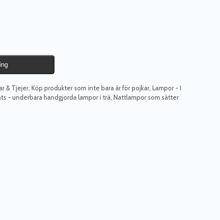
ing
r & Tjejer
,
Köp produkter som inte bara är för pojkar
,
Lampor - I
ghts - underbara handgjorda lampor i trä
,
Nattlampor som sätter