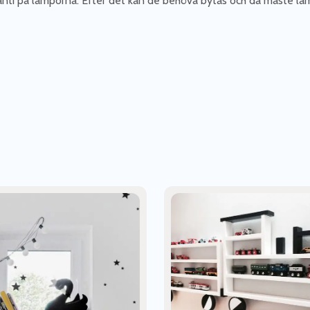
ranti på lamporna. Efter det kan de behöva bytas och då måste la