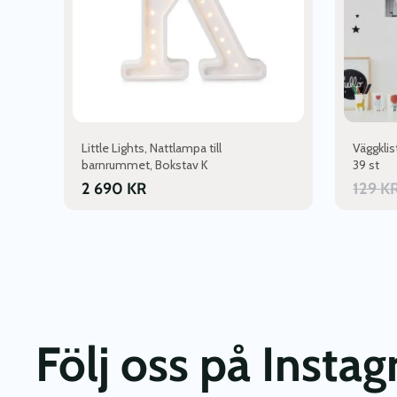
alternativen
kan
väljas
på
produktsidan
Little Lights, Nattlampa till
Väggklis
barnrummet, Bokstav K
39 st
2 690
KR
129
K
Följ oss på Insta