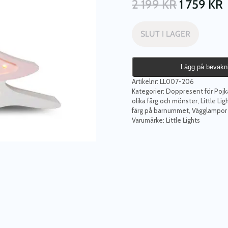
2 199
KR
1 759
KR
SLUT I LAGER
Lägg på bevakn
Artikelnr:
LL007-206
Kategorier:
Doppresent för Pojka
olika färg och mönster
,
Little Li
färg på barnummet
,
Vägglampor
Varumärke:
Little Lights