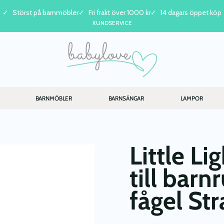
Störst på barnmöbler
Fri frakt över 1000 kr
14 dagars öppet köp
KUNDSERVICE
BARNMÖBLER
BARNSÄNGAR
LAMPOR
Little Li
till bar
fågel St