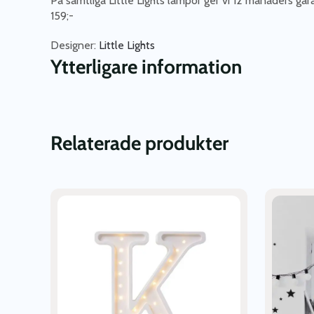
På samtliga Little Lights lampor ger vi 12 månaders ga
159;-
Designer:
Little Lights
Ytterligare information
Relaterade produkter
Den
här
produkten
har
flera
varianter.
De
olika