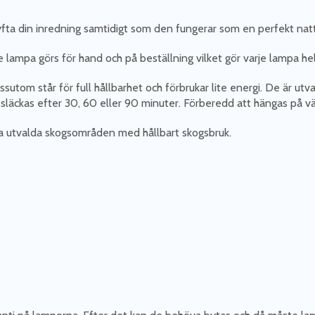
fta din inredning samtidigt som den fungerar som en perfekt natt
e lampa görs för hand och på beställning vilket gör varje lampa helt
utom står för full hållbarhet och förbrukar lite energi. De är ut
kt släckas efter 30, 60 eller 90 minuter. Förberedd att hängas på v
a utvalda skogsområden med hållbart skogsbruk.