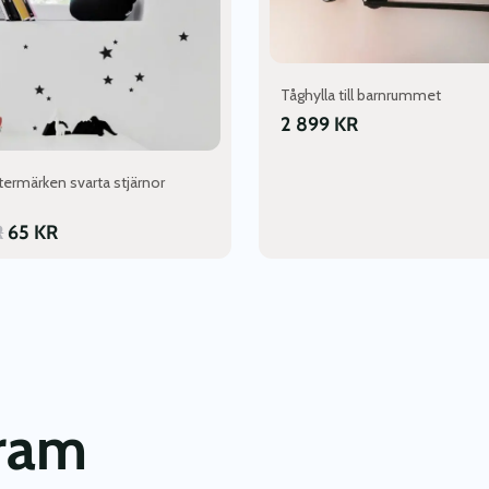
Tåghylla till barnrummet
2 899
KR
termärken svarta stjärnor
R
65
KR
gram