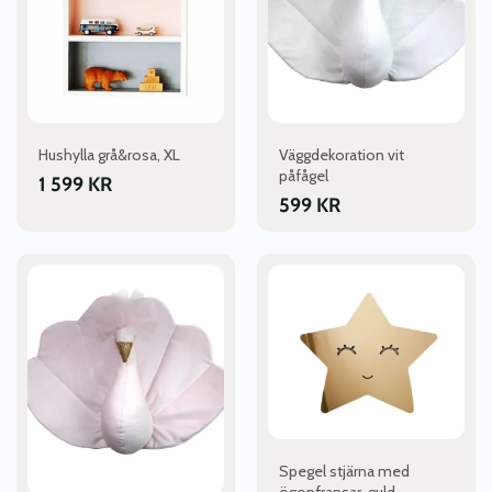
Hushylla grå&rosa, XL
Väggdekoration vit
påfågel
1 599
KR
599
KR
Spegel stjärna med
ögonfransar, guld