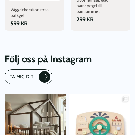
barnspegel till
Väggdekoration rosa
barnrummet
påfågel
299
KR
599
KR
Följ oss på Instagram
TA MIG DIT