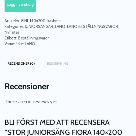
Lägg i varukorg
140x200
cm,
kashmir
Artikelnr:
FINI-140x200-kashmir
mängd
Kategorier:
JUNIORSÄNGAR
,
LANO
,
LANO BESTÄLLNINGSVAROR
,
Nyheter
Etikett:
Beställningsvaror
Varumärke:
LANO
RECENSIONER (0)
BESKRIVNING
Recensioner
There are no reviews yet
BLI FÖRST MED ATT RECENSERA
”STOR JUNIORSÄNG FIORA 140×200