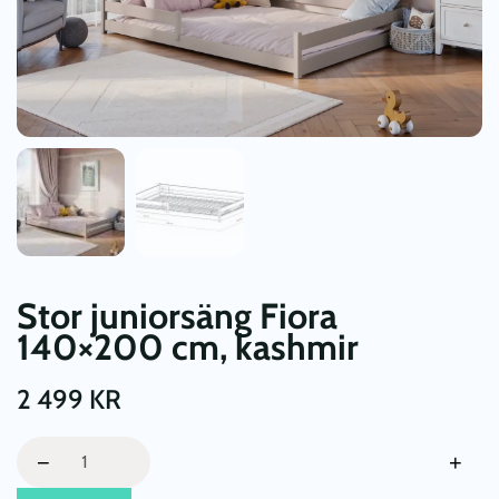
Stor juniorsäng Fiora
140×200 cm, kashmir
2 499
KR
Stor
−
+
juniorsäng
Fiora