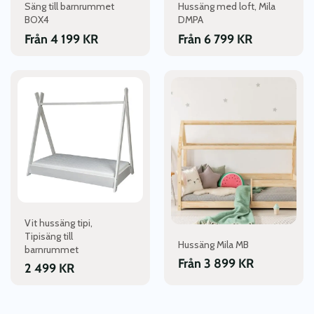
Säng till barnrummet
Hussäng med loft, Mila
på
på
BOX4
DMPA
produktsidan
produktsidan
Från
4 199
KR
Från
6 799
KR
Den
här
produkten
har
flera
varianter.
De
olika
alternativen
kan
Vit hussäng tipi,
väljas
Tipisäng till
Hussäng Mila MB
på
barnrummet
produktsidan
Från
3 899
KR
2 499
KR