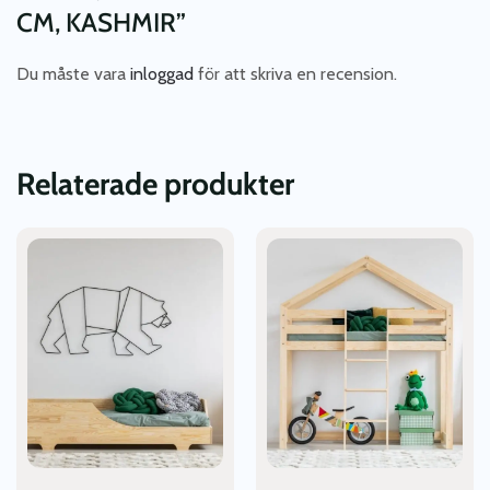
CM, KASHMIR”
Du måste vara
inloggad
för att skriva en recension.
Relaterade produkter
Den
Den
här
här
produkten
produkten
har
har
flera
flera
varianter.
varianter.
De
De
olika
olika
alternativen
alternativen
kan
kan
väljas
väljas