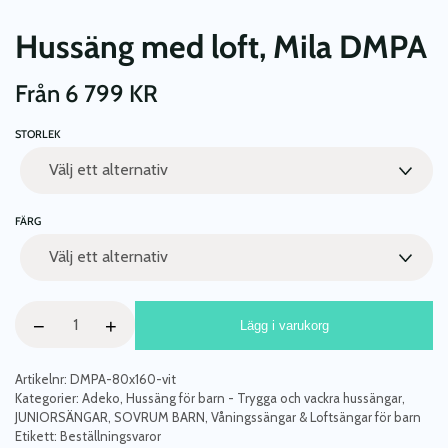
Hussäng med loft, Mila DMPA
Från
6 799
KR
STORLEK
FÄRG
Hussäng
−
+
Lägg i varukorg
med
loft,
Mila
Artikelnr:
DMPA-80x160-vit
DMPA
Kategorier:
Adeko
,
Hussäng för barn - Trygga och vackra hussängar
,
JUNIORSÄNGAR
,
SOVRUM BARN
,
Våningssängar & Loftsängar för barn
mängd
Etikett:
Beställningsvaror