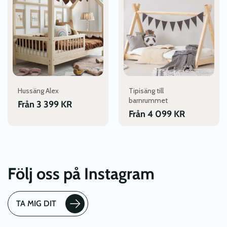
har
har
flera
flera
varianter.
varianter.
De
De
olika
olika
alternativen
alternativen
kan
kan
väljas
väljas
Hussäng Alex
Tipisäng till
på
på
barnrummet
produktsidan
produktsidan
Från
3 399
KR
Från
4 099
KR
Följ oss på Instagram
TA MIG DIT