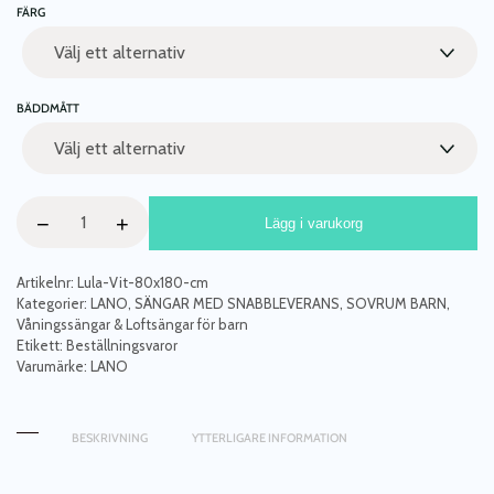
FÄRG
BÄDDMÅTT
Våningssäng
−
+
Lägg i varukorg
Lula
med
förvaringslådor
Artikelnr:
Lula-Vit-80x180-cm
mängd
Kategorier:
LANO
,
SÄNGAR MED SNABBLEVERANS
,
SOVRUM BARN
,
Våningssängar & Loftsängar för barn
Etikett:
Beställningsvaror
Varumärke:
LANO
BESKRIVNING
YTTERLIGARE INFORMATION