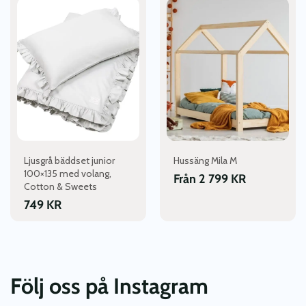
här
produkten
har
flera
varianter.
De
olika
alternativen
kan
väljas
Ljusgrå bäddset junior
Hussäng Mila M
på
100×135 med volang,
produktsidan
Från
2 799
KR
Cotton & Sweets
749
KR
Följ oss på Instagram