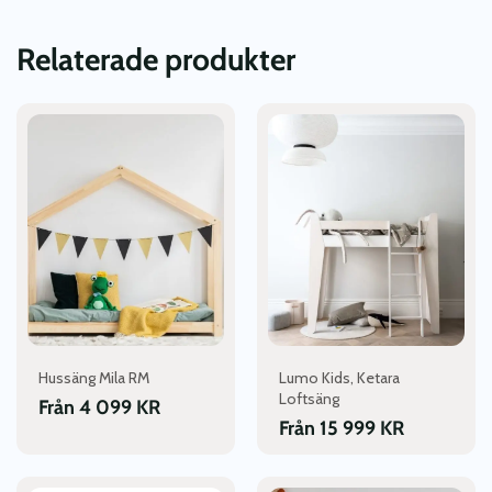
Relaterade produkter
Den
Den
här
här
produkten
produkten
har
har
flera
flera
varianter.
varianter.
De
De
olika
olika
alternativen
alternativen
kan
kan
väljas
väljas
Hussäng Mila RM
Lumo Kids, Ketara
på
på
Loftsäng
produktsidan
produktsidan
Från
4 099
KR
Från
15 999
KR
Den